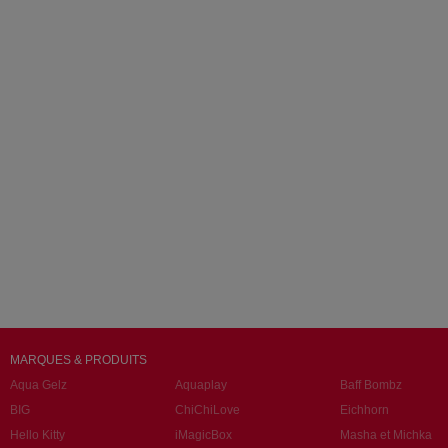
MARQUES & PRODUITS
Aqua Gelz
Aquaplay
Baff Bombz
BIG
ChiChiLove
Eichhorn
Hello Kitty
iMagicBox
Masha et Michka