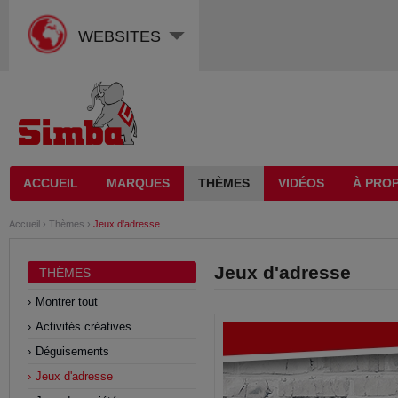
WEBSITES
ACCUEIL
MARQUES
THÈMES
VIDÉOS
À PROP
Accueil
›
Thèmes
›
Jeux d'adresse
Jeux d'adresse
THÈMES
Montrer tout
Activités créatives
Déguisements
Jeux d'adresse