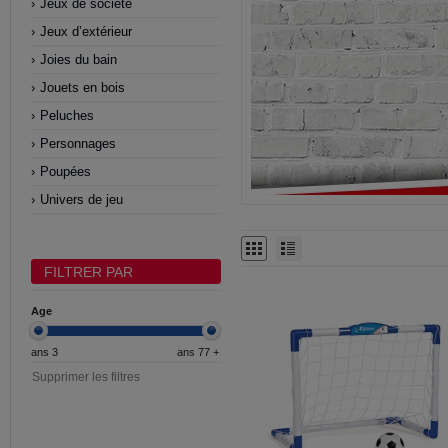
Jeux de société
Jeux d’extérieur
Joies du bain
Jouets en bois
Peluches
Personnages
Poupées
Univers de jeu
FILTRER PAR
Age
ans 3
ans 77 +
Supprimer les filtres