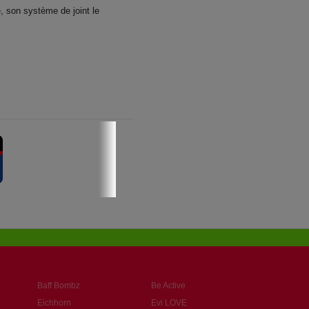
, son système de joint le
Baff Bombz
Be Active
Eichhorn
Evi LOVE