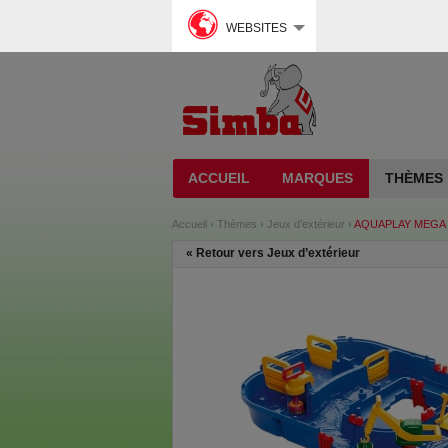
WEBSITES
ACCUEIL
MARQUES
THÈMES
Accueil
›
Thèmes
›
Jeux d’extérieur
›
AQUAPLAY MEGA
«
Retour vers Jeux d’extérieur