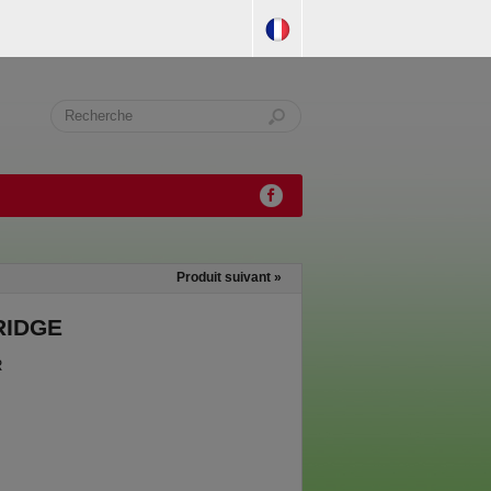
Produit suivant
»
RIDGE
R