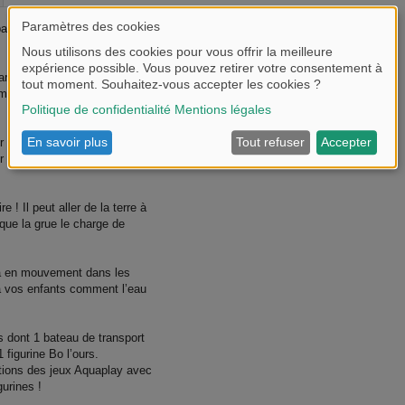
ar Aquaplay, la référence des
gardera vos enfants occupés
breuses possibilités de jeu
er avec le bateau de transport
ser amarrer le bateau dans la
 ! Il peut aller de la terre à
 que la grue le charge de
ra en mouvement dans les
à vos enfants comment l’eau
s dont 1 bateau de transport
 figurine Bo l’ours.
tions des jeux Aquaplay avec
urines !