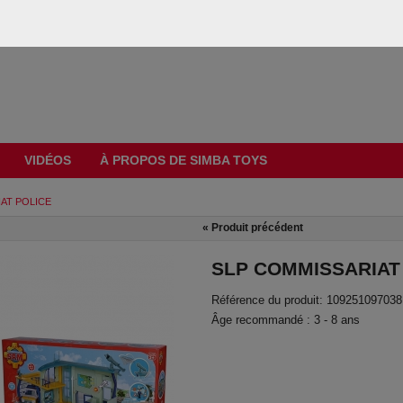
VIDÉOS
À PROPOS DE SIMBA TOYS
AT POLICE
«
Produit précédent
SLP COMMISSARIAT
Référence du produit: 109251097038
Âge recommandé : 3 - 8 ans