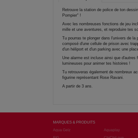
Retrouve la station de police de ton dessi
Pompier" !
Avec les nombreuses fonctions de jeu incl
mille et une aventures, et reproduire tes s
Tu pourras te plonger dans l'univers de la
composé d'une cellule de prison avec trap
d'un héliport et d'un parking avec une plac
Une alarme est incluse ainsi que d'autres 
lumineuses pour animer tes histoires !
Tu retrouveras également de nombreux acc
figurine représentant Rose Ravani.
A partir de 3 ans.
MARQUES & PRODUITS
Aqua Gelz
Aquaplay
BIG
ChiChiLove