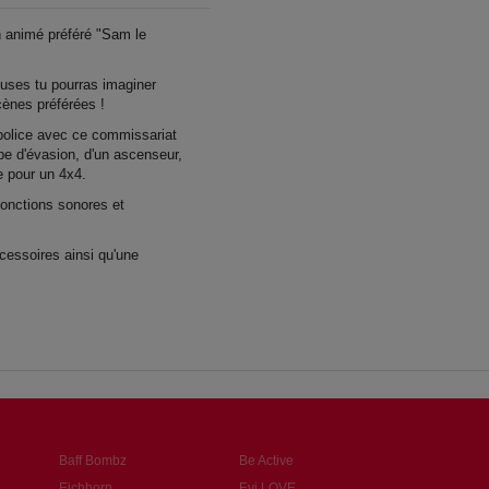
n animé préféré "Sam le
uses tu pourras imaginer
cènes préférées !
 police avec ce commissariat
pe d'évasion, d'un ascenseur,
e pour un 4x4.
fonctions sonores et
essoires ainsi qu'une
Baff Bombz
Be Active
Eichhorn
Evi LOVE