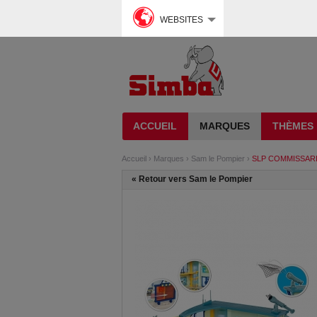
WEBSITES
ACCUEIL
MARQUES
THÈMES
Accueil
›
Marques
›
Sam le Pompier
›
SLP COMMISSARI
«
Retour vers Sam le Pompier