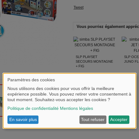
Tweet
Vous pourriez également appréc
SLP PLAYSET
SLP OCE
SECOURS MONTAGNE
JUNO F
+ FIG