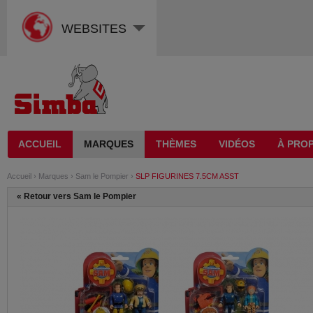
WEBSITES
ACCUEIL
MARQUES
THÈMES
VIDÉOS
À PROP
Accueil
›
Marques
›
Sam le Pompier
›
SLP FIGURINES 7.5CM ASST
«
Retour vers Sam le Pompier